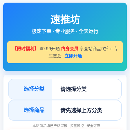
速推坊
极速下单 · 专业服务 · 全天运行
【限时福利】
¥9.99开通
终身会员
享全站商品9折 + 专
属售后
立即开通
选择分类
选择商品
本站商品均已严格审核 · 多重风控 · 安全可靠