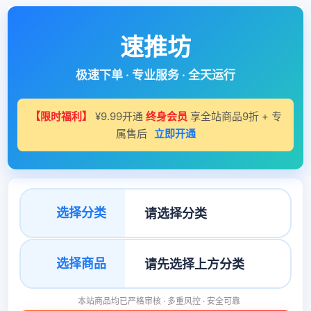
速推坊
极速下单 · 专业服务 · 全天运行
【限时福利】
¥9.99开通
终身会员
享全站商品9折 + 专
属售后
立即开通
选择分类
选择商品
本站商品均已严格审核 · 多重风控 · 安全可靠