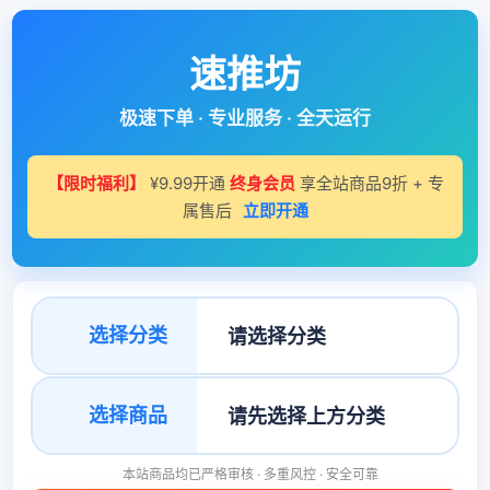
速推坊
极速下单 · 专业服务 · 全天运行
【限时福利】
¥9.99开通
终身会员
享全站商品9折 + 专
属售后
立即开通
选择分类
选择商品
本站商品均已严格审核 · 多重风控 · 安全可靠